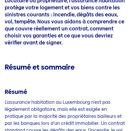
Locataire ou propriétaire, l'assurance habitation
Solde Restant Dû
Mybaloise
Epargne et retraite
Epargne et retraite
Bateau
Blog
Voyage
Quick links
protège votre logement et vos biens contre les
Responsabilité Civile
Contact
Epargne Pension
sinistres courants : incendie, dégâts des eaux,
Mybaloise
Blog
Simulation de retraite
vol, tempête. Nous vous aidons à comprendre ce
Contact
que couvre réellement un contrat, comment
Investissement durable
Blog
choisir vos garanties et ce que vous devriez
Epargne pour vos enfants
vérifier avant de signer.
Solde Restant Dû
Epargne Prévoyance
Résumé et sommaire
Prévoyance Décès
Résumé
L'assurance habitation au Luxembourg n'est pas
légalement obligatoire, mais elle est exigée en
pratique par la majorité des propriétaires bailleurs et
par les banques lors d'un crédit immobilier. Un contrat
standard couvre les dégâts des eaux, l'incendie, le vol,