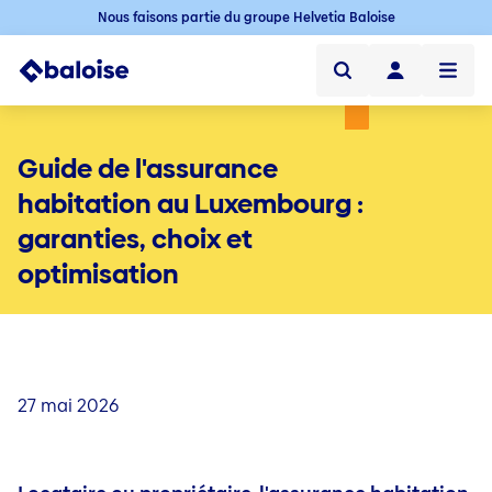
Nous faisons partie du groupe Helvetia Baloise
Particuliers
Guide de l'assurance
Professionnels
habitation au Luxembourg :
garanties, choix et
Baloise Luxembourg
optimisation
Blog
Assurance de votre mobilité
Mobilité
Quick links
Auto
Mybaloise
Assurance de votre habitation
Habitation
27 mai 2026
Voiture électrique
Quick links
Contact
Assurance habitation au Luxembourg
Moto
Mybaloise
Famille & Loisirs
Famille et loisirs
Blog
Goodstart - Appartement (100% en ligne)
Quick links
Vélo
Contact
Accidents