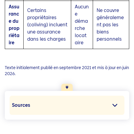
Assu
Aucun
Certains
Ne couvre
ranc
e
propriétaires
généraleme
e du
déma
(coliving) incluent
nt pas les
prop
rche
une assurance
biens
riéta
locat
dans les charges
personnels
ire
aire
Texte initialement publié en septembre 2021 et mis à jour en juin
2026.
Sources