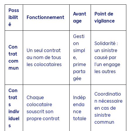
Poss
Avant
Point de
ibilit
Fonctionnement
age
vigilance
é
Gesti
on
Solidarité :
Con
Un seul contrat
simpl
un sinistre
trat
au nom de tous
e,
causé par
com
les colocataires
prime
l'un engage
mun
parta
les autres
gée
Con
Coordinatio
trat
Chaque
Indép
n nécessaire
s
colocataire
enda
en cas de
indiv
souscrit son
nce
sinistre
iduel
propre contrat
totale
commun
s