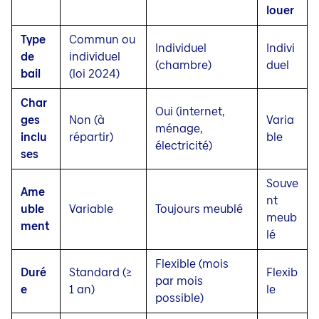
louer
Type
Commun ou
Individuel
Indivi
de
individuel
(chambre)
duel
bail
(loi 2024)
Char
Oui (internet,
ges
Non (à
Varia
ménage,
inclu
répartir)
ble
électricité)
ses
Souve
Ame
nt
uble
Variable
Toujours meublé
meub
ment
lé
Flexible (mois
Duré
Standard (≥
Flexib
par mois
e
1 an)
le
possible)