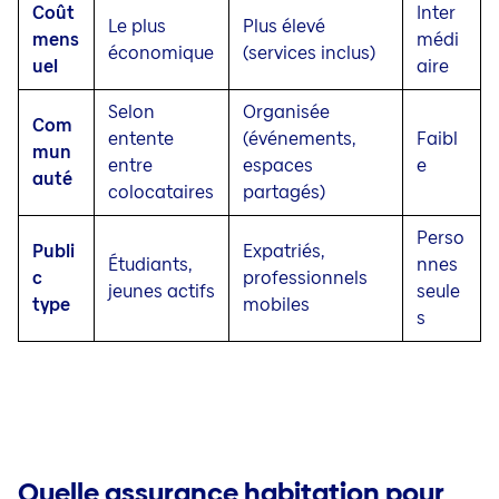
Coût
Inter
Le plus
Plus élevé
mens
médi
économique
(services inclus)
uel
aire
Selon
Organisée
Com
entente
(événements,
Faibl
mun
entre
espaces
e
auté
colocataires
partagés)
Perso
Publi
Expatriés,
Étudiants,
nnes
c
professionnels
jeunes actifs
seule
type
mobiles
s
Quelle assurance habitation pour