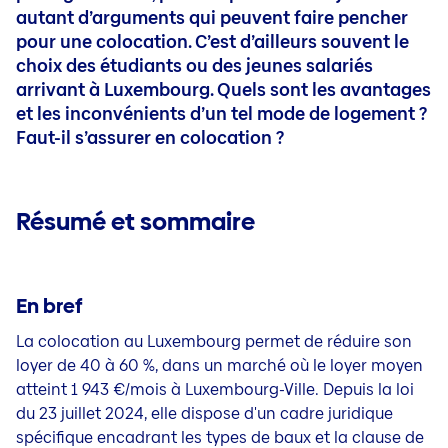
Solde Restant Dû
Mybaloise
Epargne et retraite
Epargne et retraite
autant d’arguments qui peuvent faire pencher
Bateau
Blog
Voyage
Quick links
Responsabilité Civile
Contact
Epargne Pension
pour une colocation. C’est d’ailleurs souvent le
Mybaloise
choix des étudiants ou des jeunes salariés
Blog
Simulation de retraite
Contact
arrivant à Luxembourg. Quels sont les avantages
Investissement durable
et les inconvénients d’un tel mode de logement ?
Blog
Epargne pour vos enfants
Faut-il s’assurer en colocation ?
Solde Restant Dû
Epargne Prévoyance
Résumé et sommaire
Prévoyance Décès
En bref
La colocation au Luxembourg permet de réduire son
loyer de 40 à 60 %, dans un marché où le loyer moyen
atteint 1 943 €/mois à Luxembourg-Ville. Depuis la loi
du 23 juillet 2024, elle dispose d'un cadre juridique
spécifique encadrant les types de baux et la clause de