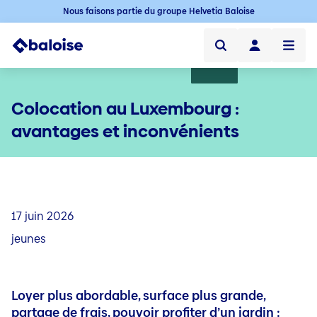
Nous faisons partie du groupe Helvetia Baloise
Particuliers
Colocation au Luxembourg :
Professionnels
avantages et inconvénients
Baloise Luxembourg
Blog
17 juin 2026
Assurance de votre mobilité
Mobilité
Quick links
jeunes
Auto
Mybaloise
Assurance de votre habitation
Habitation
Voiture électrique
Quick links
Contact
Assurance habitation au Luxembourg
Moto
Mybaloise
Famille & Loisirs
Famille et loisirs
Loyer plus abordable, surface plus grande,
Blog
Goodstart - Appartement (100% en ligne)
Quick links
Vélo
Contact
Accidents
partage de frais, pouvoir profiter d’un jardin :