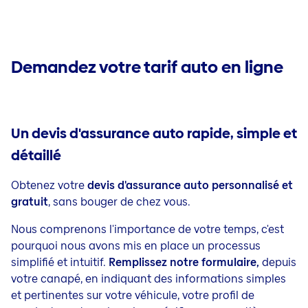
Epargne pour vos enfants
Contact
Blog
Solde Restant Dû
Blog
Epargne Prévoyance
Jobs
Demandez votre tarif auto en ligne
Prévoyance Décès
Un devis d'assurance auto rapide, simple et
détaillé
Obtenez votre
devis d'assurance auto personnalisé et
gratuit
, sans bouger de chez vous.
Nous comprenons l'importance de votre temps, c'est
pourquoi nous avons mis en place un processus
simplifié et intuitif.
Remplissez notre formulaire,
depuis
votre canapé, en indiquant des informations simples
et pertinentes sur votre véhicule, votre profil de